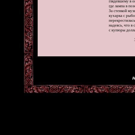
     глядевшему в ок
     где лампа в по
     За стенкой му
     кухарка с рыб
     перекрестилас
     надеясь, что в
     с купюры доллара 
                          