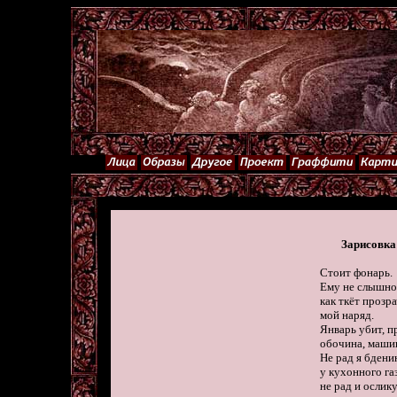
Зарисовка
     Стоит фонарь.

     Ему не слышно
     как ткёт прозр
     мой наряд.

     Январь убит, 
     обочина, машин
     Не рад я бдени
     у кухонного газ
     не рад и ослику