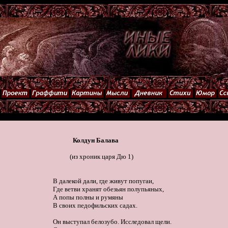
Колдун Балава
           (из хроник царя Дю 1) 

В далекой дали, где живут попугаи,

Где ветви хранят обезьян полупьяных,

А попы полны и румяны

В своих педофильских садах. 

Он выступал белозубо. Исследовал щели. 
