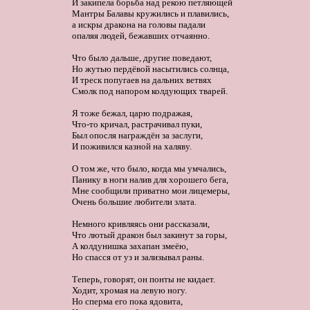
И закипела борьба над рекою петляющей

Мантры Балавы кружились и плавились,

а искры дракона на головы падали

опаляя людей, бежавших отчаянно. 

Что было дальше, другие поведают,

Но жутью пердёвой насытились солнца, 

И треск попугаев на дальних ветвях

Смолк под напором колдующих тварей. 

Я тоже бежал, царю подражая,

Что-то кричал, растрачивал пуки,

Был опосля награждён за заслуги,

И поживился казной на халяву. 

О том же, что было, когда мы умчались,

Панику в ноги налив для хорошего бега, 

Мне сообщили приватно мои лицемеры,

Очень большие любители злата. 

Немного кривляясь они рассказали,

Что лютый дракон был закинут за горы,

А колдунишка захапан змеёю,

Но спасся от уз и зализывал раны. 

Теперь, говорят, он понты не кидает.

Ходит, хромая на левую ногу.

Но сперма его пока ядовита,
