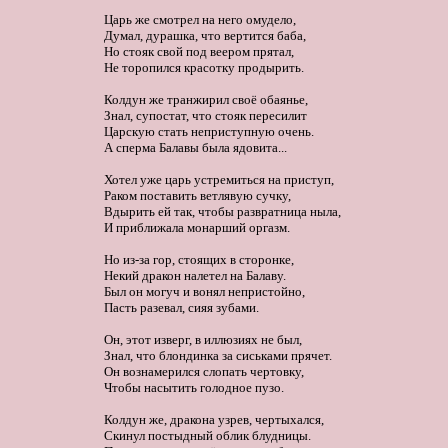
Царь же смотрел на него омудело,

Думал, дурашка, что вертится баба,

Но стояк свой под веером прятал,

Не торопился красотку продырить. 

Колдун же транжирил своё обаянье,

Знал, супостат, что стояк пересилит

Царскую стать неприступную очень.

А сперма Балавы была ядовита... 

Хотел уже царь устремиться на приступ,

Раком поставить ветлявую сучку,

Вдырить ей так, чтобы развратница ныла,

И приближала монарший оргазм. 

Но из-за гор, стоящих в сторонке,

Некий дракон налетел на Балаву.

Был он могуч и вонял непристойно,

Пасть разевал, сияя зубами. 

Он, этот изверг, в иллюзиях не был,

Знал, что блондинка за сиськами прячет.

Он вознамерился слопать чертовку,

Чтобы насытить голодное пузо. 

Колдун же, дракона узрев, чертыхался,

Скинул постыдный облик блудницы.
