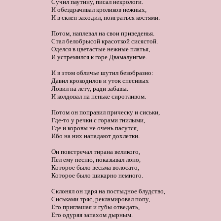
Сучил паутину, писал некрологи.

И обездрачивал кроликов нежных,

И в склеп заходил, поиграться костями. 

Потом, наплевал на свои приведенья.

Стал белобрысой красоткой сисястой.

Оделся в цветастые нежные платья,

И устремился к горе Двамалунгме. 

И в этом обличье шутил безобразно:

Давил крокодилов и уток спесивых

Ловил на лету, ради забавы.

И колдовал на пеньке сиротливом. 

Потом он поправил прическу и сиськи,

Где-то у речки с горами гнилыми,

Где и коровы не очень пасутся,

Ибо на них нападают дохлетки. 

Он повстречал тирана великого,

Пел ему песню, показывал лоно,

Которое было весьма волосато,

Которое было шикарно немного. 

Склонял он царя на постыдное блудство,

Сиськами тряс, рекламировал попу,

Его приглашая и губы отведать,

Его одуряя запахом дырным. 
