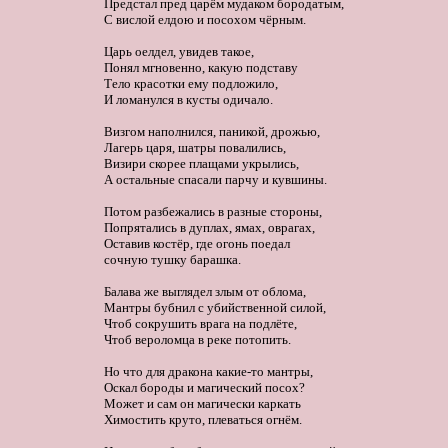
Предстал пред царём мудаком бородатым,

С вислой елдою и посохом чёрным. 

Царь оелдел, увидев такое,

Понял мгновенно, какую подставу

Тело красотки ему подложило,

И ломанулся в кусты одичало. 

Визгом наполнился, паникой, дрожью,

Лагерь царя, шатры повалились,

Визири скорее плащами укрылись,

А остальные спасали парчу и кувшины. 

Потом разбежались в разные стороны,

Попрятались в дуплах, ямах, оврагах,

Оставив костёр, где огонь поедал 

сочную тушку барашка.

Балава же выглядел злым от облома,

Мантры бубнил с убийственной силой,

Чтоб сокрушить врага на подлёте,

Чтоб вероломца в реке потопить. 

Но что для дракона какие-то мантры,

Оскал бороды и магический посох?

Может и сам он магически каркать

Химостить круто, плеваться огнём. 
